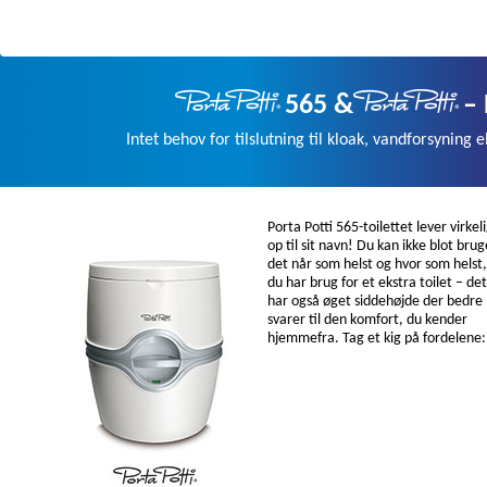
565 &
– 
Intet behov for tilslutning til kloak, vandforsyning elle
Porta Potti 565-toilettet lever virkel
op til sit navn! Du kan ikke blot brug
det når som helst og hvor som helst,
du har brug for et ekstra toilet – det
har også øget siddehøjde der bedre
svarer til den komfort, du kender
hjemmefra. Tag et kig på fordelene: