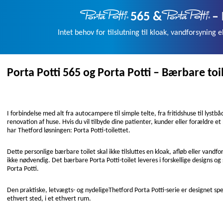
565 &
– 
Intet behov for tilslutning til kloak, vandforsyning elle
Porta Potti 565 og Porta Potti – Bærbare toi
I forbindelse med alt fra autocampere til simple telte, fra fritidshuse til lystb
renovation af huse. Hvis du vil tilbyde dine patienter, kunder eller forældre et 
har Thetford løsningen: Porta Potti-toilettet.
Dette personlige bærbare toilet skal ikke tilsluttes en kloak, afløb eller vandf
ikke nødvendig. Det bærbare Porta Potti-toilet leveres i forskellige designs og 
Porta Potti.
Den praktiske, letvægts- og nydeligeThetford Porta Potti-serie er designet spec
ethvert sted, i et ethvert rum.